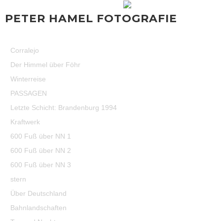
PETER HAMEL FOTOGRAFIE
Corralejo
Der Himmel über Föhr
Winterreise
PASSAGEN
Letzte Schicht: Brandenburg 1994
Kraftwerk
600 Fuß über NN 1
600 Fuß über NN 2
600 Fuß über NN 3
stern
Über Deutschland
Bahnlandschaften