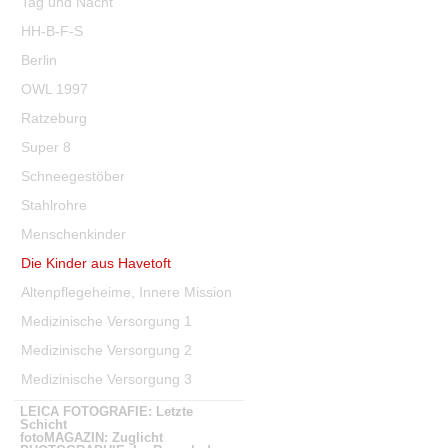
Tag und Nacht
HH-B-F-S
Berlin
OWL 1997
Ratzeburg
Super 8
Schneegestöber
Stahlrohre
Menschenkinder
Die Kinder aus Havetoft
Altenpflegeheime, Innere Mission
Medizinische Versorgung 1
Medizinische Versorgung 2
Medizinische Versorgung 3
Medizinische Versorgung 4
LEICA FOTOGRAFIE: Letzte
Schicht
Medizinische Versorgung 5
fotoMAGAZIN: Zuglicht