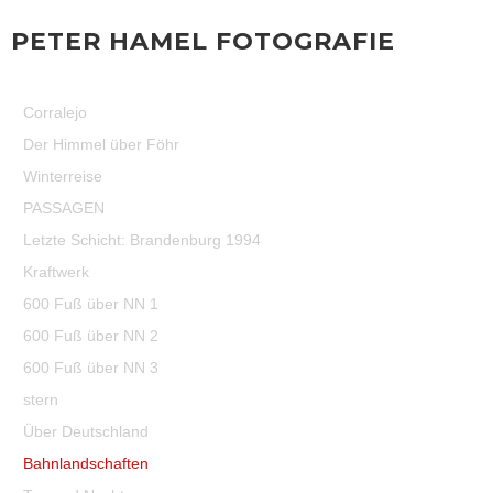
PETER HAMEL FOTOGRAFIE
Corralejo
Der Himmel über Föhr
Winterreise
PASSAGEN
Letzte Schicht: Brandenburg 1994
Kraftwerk
600 Fuß über NN 1
600 Fuß über NN 2
600 Fuß über NN 3
stern
Über Deutschland
Bahnlandschaften